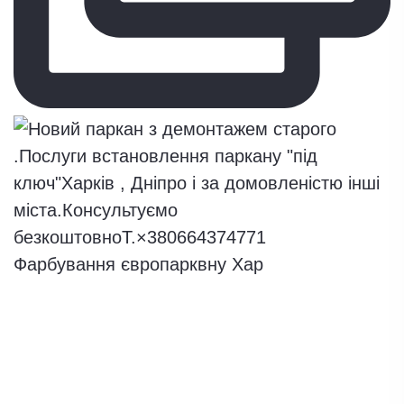
Фарбування європарквну Хар